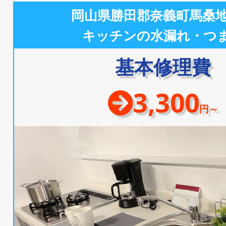
岡山県勝田郡奈義町馬桑
キッチンの水漏れ・つ
基本修理費
3,300
円～