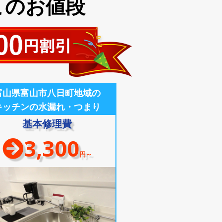
このお値段
富山県富山市八日町地域の
キッチンの水漏れ・つまり
基本修理費
3,300
円～