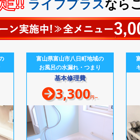
!!
ライフプラス
なら
の
富山県富山市八日町地域の
り
お風呂の水漏れ・つまり
基本修理費
3,300
円～