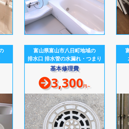
の
富山県富山市八日町地域の
り
排水口 排水管の水漏れ・つまり
基本修理費
3,300
円～