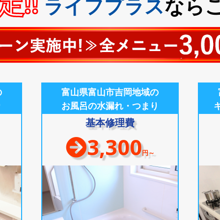
!!
ライフプラス
なら
の
富山県富山市吉岡地域の
り
お風呂の水漏れ・つまり
基本修理費
3,300
円～