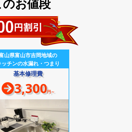
このお値段
富山県富山市吉岡地域の
キッチンの水漏れ・つまり
基本修理費
3,300
円～