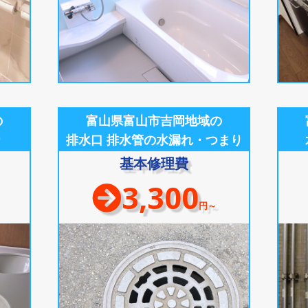
の
富山県富山市吉岡地域の
り
排水口 排水管の水漏れ・つまり
基本修理費
3,300
円～