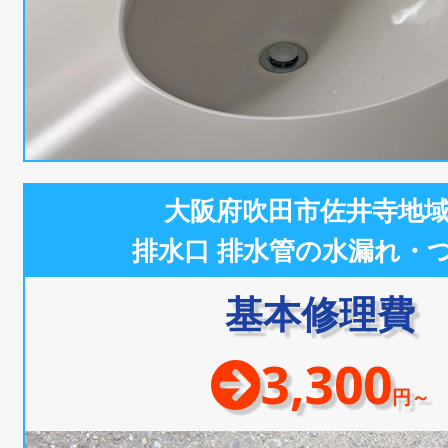
大阪府吹田市佐井寺地
排水口 排水管の水漏れ・
基本修理費
3,300
円～