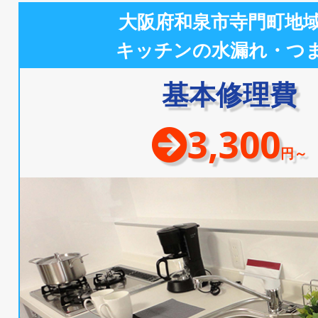
大阪府和泉市寺門町地
キッチンの水漏れ・つ
基本修理費
3,300
円～