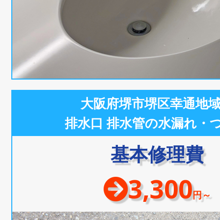
大阪府堺市堺区幸通地
排水口 排水管の水漏れ・
基本修理費
3,300
円～