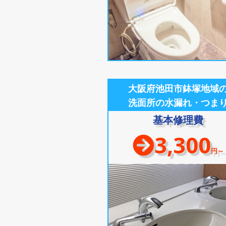
大阪府池田市鉢塚地域
洗面所の水漏れ・つま
基本修理費
3,300
円～