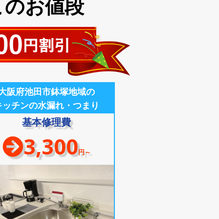
このお値段
大阪府池田市鉢塚地域の
キッチンの水漏れ・つまり
基本修理費
3,300
円～