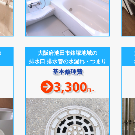
の
大阪府池田市鉢塚地域の
り
排水口 排水管の水漏れ・つまり
基本修理費
3,300
円～