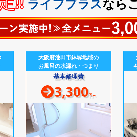
!!
ライフプラス
なら
の
大阪府池田市鉢塚地域の
り
お風呂の水漏れ・つまり
基本修理費
3,300
円～