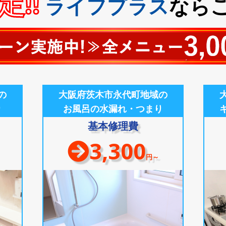
!!
ライフプラス
なら
の
大阪府茨木市永代町地域の
り
お風呂の水漏れ・つまり
基本修理費
3,300
円～