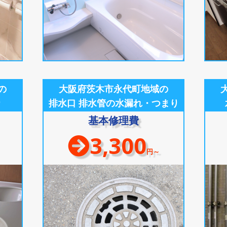
の
大阪府茨木市永代町地域の
り
排水口 排水管の水漏れ・つまり
基本修理費
3,300
円～