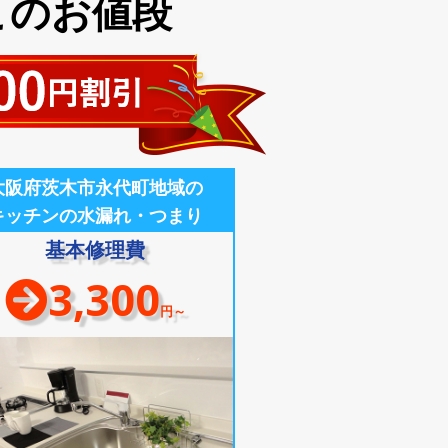
このお値段
大阪府茨木市永代町地域の
キッチンの水漏れ・つまり
基本修理費
3,300
円～