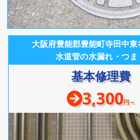
大阪府豊能郡豊能町寺田中東
水道管の水漏れ・つま
基本修理費
3,300
円～