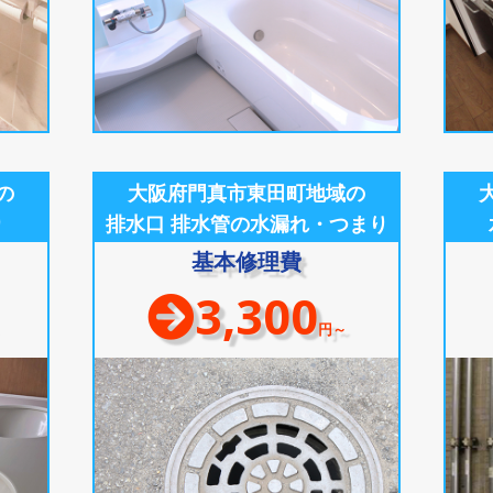
の
大阪府門真市東田町地域の
り
排水口 排水管の水漏れ・つまり
基本修理費
3,300
円～