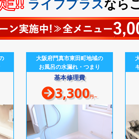
!!
ライフプラス
なら
の
大阪府門真市東田町地域の
り
お風呂の水漏れ・つまり
基本修理費
3,300
円～