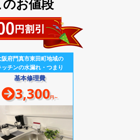
このお値段
大阪府門真市東田町地域の
キッチンの水漏れ・つまり
基本修理費
3,300
円～