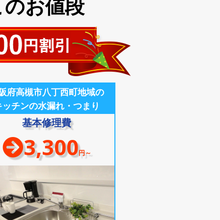
このお値段
阪府高槻市八丁西町地域の
キッチンの水漏れ・つまり
基本修理費
3,300
円～