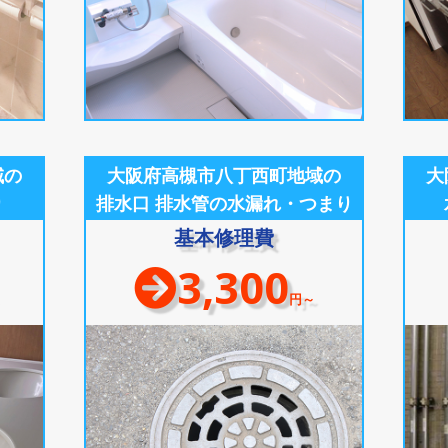
域の
大阪府高槻市八丁西町地域の
大
り
排水口 排水管の水漏れ・つまり
基本修理費
3,300
円～