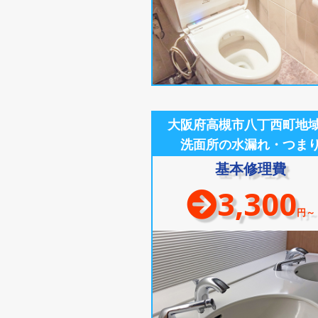
大阪府高槻市八丁西町地
洗面所の水漏れ・つま
基本修理費
3,300
円～