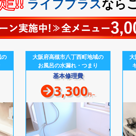
!!
ライフプラス
なら
域の
大阪府高槻市八丁西町地域の
大
り
お風呂の水漏れ・つまり
基本修理費
3,300
円～