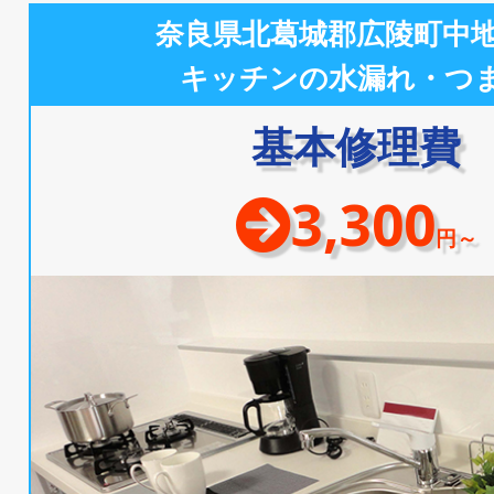
奈良県北葛城郡広陵町中
キッチンの水漏れ・つ
基本修理費
3,300
円～