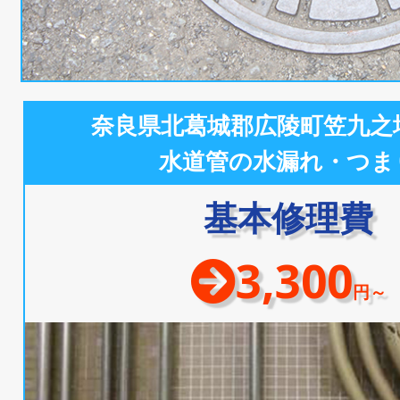
奈良県北葛城郡広陵町笠九之
水道管の水漏れ・つま
基本修理費
3,300
円～