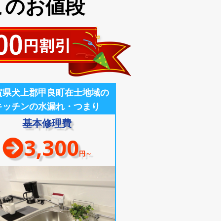
このお値段
賀県犬上郡甲良町在士地域の
キッチンの水漏れ・つまり
基本修理費
3,300
円～