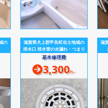
域の
滋賀県犬上郡甲良町在士地域の
滋
り
排水口 排水管の水漏れ・つまり
基本修理費
3,300
円～