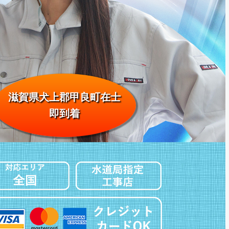
滋賀県犬上郡甲良町在士
即到着