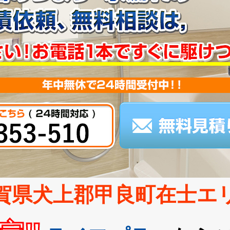
賀県犬上郡甲良町在士エ