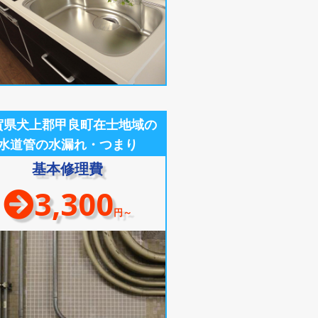
賀県犬上郡甲良町在士地域の
水道管の水漏れ・つまり
基本修理費
3,300
円～