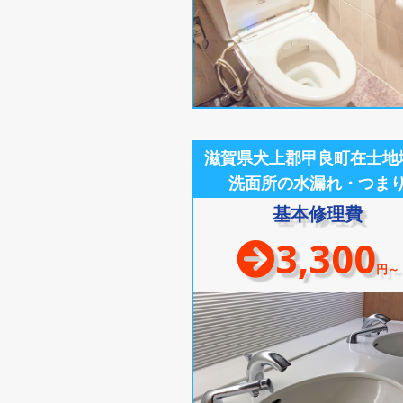
滋賀県犬上郡甲良町在士地
洗面所の水漏れ・つま
基本修理費
3,300
円～