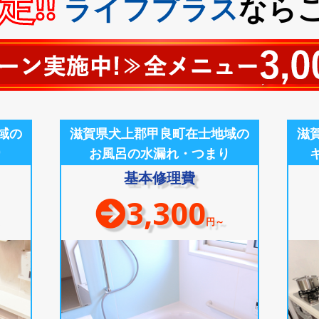
!!
ライフプラス
なら
域の
滋賀県犬上郡甲良町在士地域の
滋
り
お風呂の水漏れ・つまり
基本修理費
3,300
円～