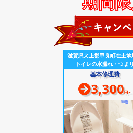
期間限定
滋賀県犬上郡甲良町在士地
トイレの水漏れ・つま
基本修理費
3,300
円～