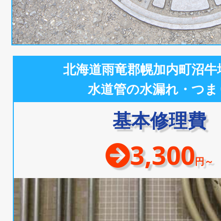
北海道雨竜郡幌加内町沼牛
水道管の水漏れ・つま
基本修理費
3,300
円～