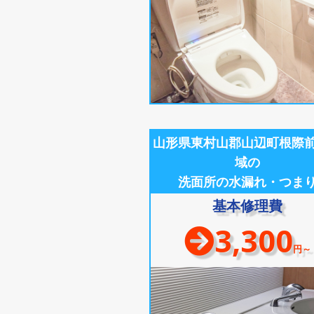
山形県東村山郡山辺町根際
域の
洗面所の水漏れ・つま
基本修理費
3,300
円～