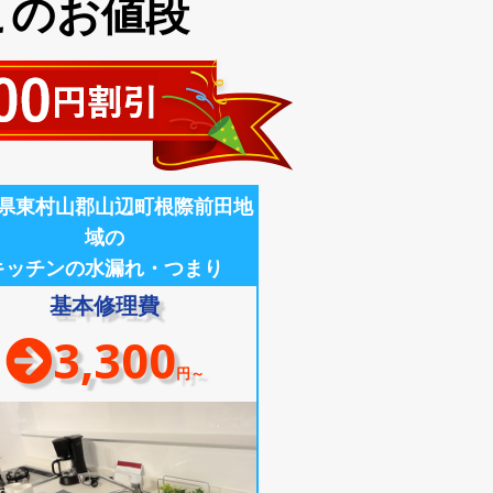
このお値段
県東村山郡山辺町根際前田地
域の
キッチンの水漏れ・つまり
基本修理費
3,300
円～