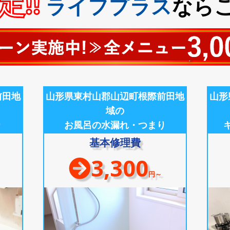
!!
ライフプラス
なら
前田地
山形県東村山郡山辺町根際前田地
山形
域の
り
お風呂の水漏れ・つまり
基本修理費
3,300
円～