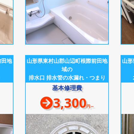
前田地
山形県東村山郡山辺町根際前田地
山形
域の
り
排水口 排水管の水漏れ・つまり
基本修理費
3,300
円～