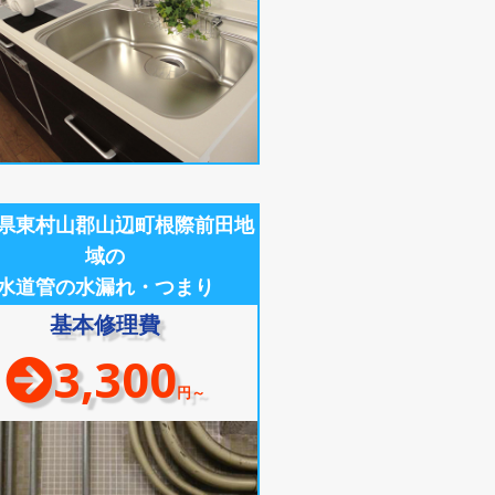
県東村山郡山辺町根際前田地
域の
水道管の水漏れ・つまり
基本修理費
3,300
円～