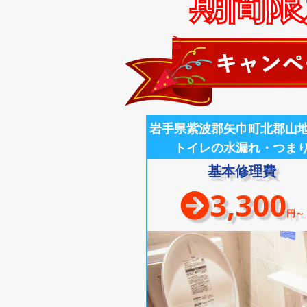
期間限定
岩手県紫波郡矢巾町北郡山
トイレの水漏れ・つま
基本修理費
3,300
円～