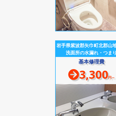
岩手県紫波郡矢巾町北郡山
洗面所の水漏れ・つま
基本修理費
3,300
円～