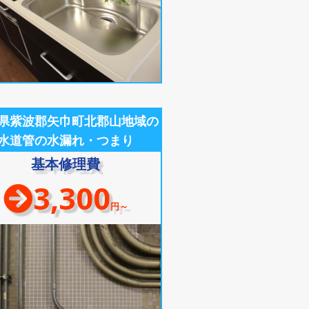
県紫波郡矢巾町北郡山地域の
水道管の水漏れ・つまり
基本修理費
3,300
円～