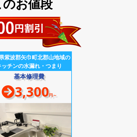
このお値段
県紫波郡矢巾町北郡山地域の
キッチンの水漏れ・つまり
基本修理費
3,300
円～