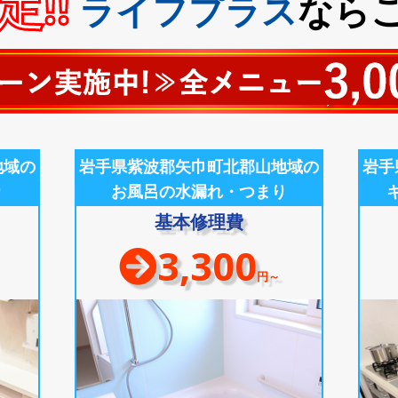
!!
ライフプラス
なら
地域の
岩手県紫波郡矢巾町北郡山地域の
岩手
り
お風呂の水漏れ・つまり
基本修理費
3,300
円～