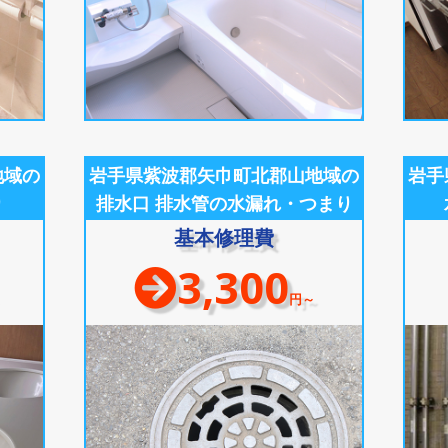
地域の
岩手県紫波郡矢巾町北郡山地域の
岩手
り
排水口 排水管の水漏れ・つまり
基本修理費
3,300
円～