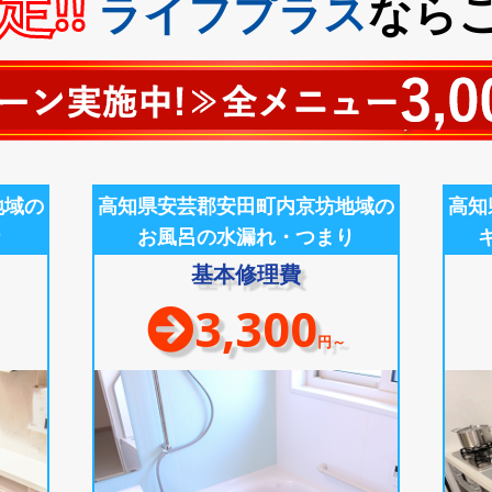
!!
ライフプラス
なら
地域の
高知県安芸郡安田町内京坊地域の
高知
り
お風呂の水漏れ・つまり
基本修理費
3,300
円～