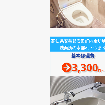
高知県安芸郡安田町内京坊
洗面所の水漏れ・つま
基本修理費
3,300
円～