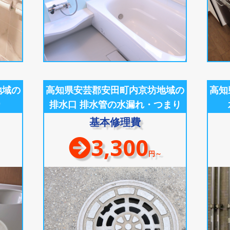
地域の
高知県安芸郡安田町内京坊地域の
高知
り
排水口 排水管の水漏れ・つまり
基本修理費
3,300
円～