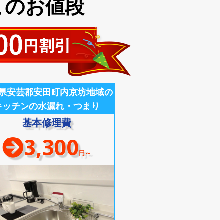
このお値段
県安芸郡安田町内京坊地域の
キッチンの水漏れ・つまり
基本修理費
3,300
円～