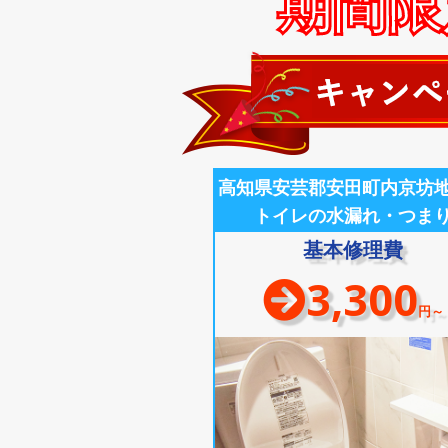
期間限定
高知県安芸郡安田町内京坊
トイレの水漏れ・つま
基本修理費
3,300
円～