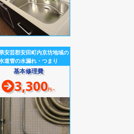
県安芸郡安田町内京坊地域の
水道管の水漏れ・つまり
基本修理費
3,300
円～