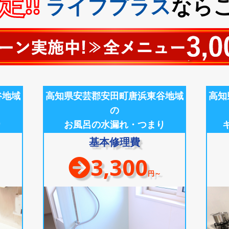
!!
ライフプラス
なら
谷地域
高知県安芸郡安田町唐浜東谷地域
高知
の
り
お風呂の水漏れ・つまり
基本修理費
3,300
円～