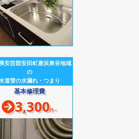
県安芸郡安田町唐浜東谷地域
の
水道管の水漏れ・つまり
基本修理費
3,300
円～