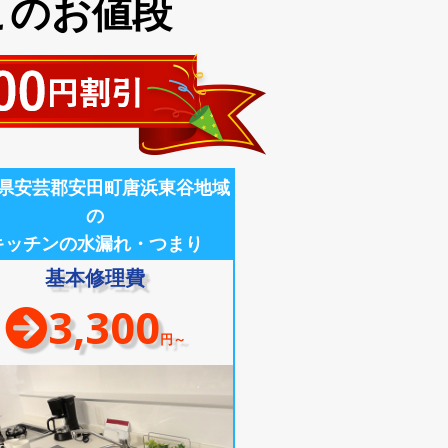
このお値段
県安芸郡安田町唐浜東谷地域
の
キッチンの水漏れ・つまり
基本修理費
3,300
円～