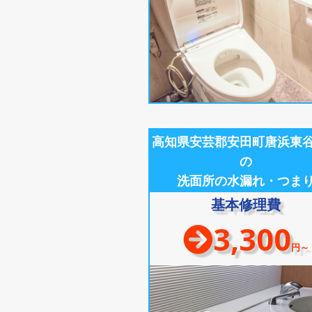
高知県安芸郡安田町唐浜東
の
洗面所の水漏れ・つま
基本修理費
3,300
円～