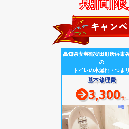
期間限定
高知県安芸郡安田町唐浜東
の
トイレの水漏れ・つま
基本修理費
3,300
円～