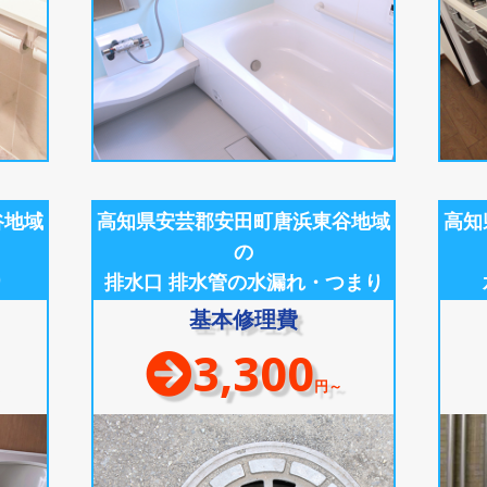
谷地域
高知県安芸郡安田町唐浜東谷地域
高知
の
り
排水口 排水管の水漏れ・つまり
基本修理費
3,300
円～