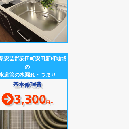
県安芸郡安田町安田新町地域
の
水道管の水漏れ・つまり
基本修理費
3,300
円～