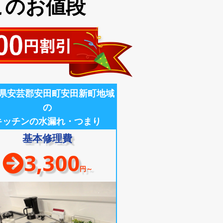
このお値段
県安芸郡安田町安田新町地域
の
キッチンの水漏れ・つまり
基本修理費
3,300
円～