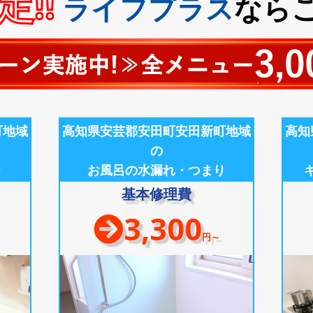
!!
ライフプラス
なら
町地域
高知県安芸郡安田町安田新町地域
高知
の
り
お風呂の水漏れ・つまり
基本修理費
3,300
円～