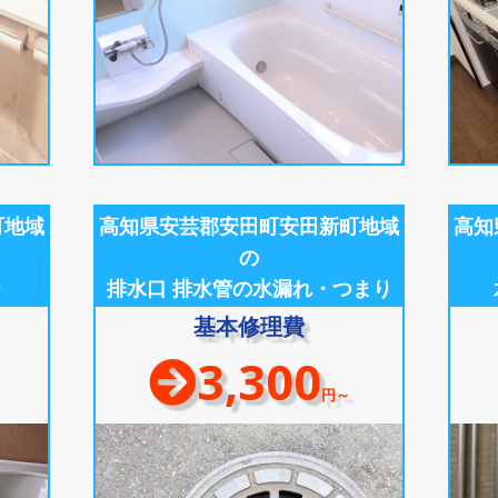
町地域
高知県安芸郡安田町安田新町地域
高知
の
り
排水口 排水管の水漏れ・つまり
基本修理費
3,300
円～