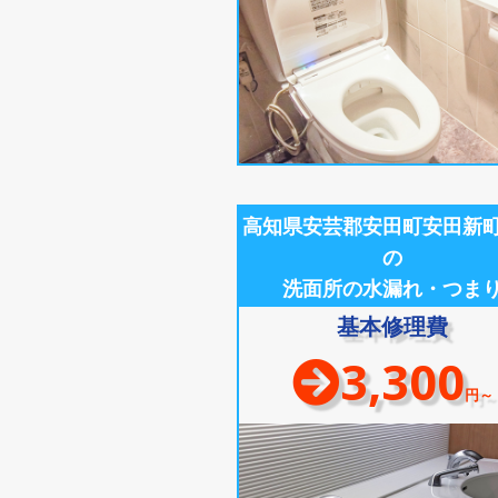
高知県安芸郡安田町安田新
の
洗面所の水漏れ・つま
基本修理費
3,300
円～