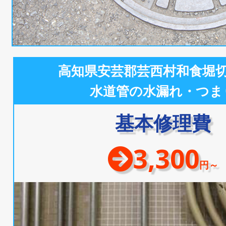
高知県安芸郡芸西村和食堀
水道管の水漏れ・つま
基本修理費
3,300
円～