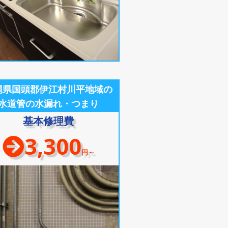
縄県国頭郡伊江村川平地域の
水道管の水漏れ・つまり
基本修理費
3,300
円～