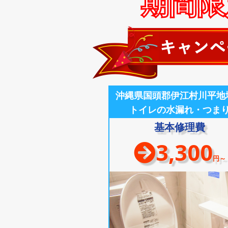
期間限定
沖縄県国頭郡伊江村川平地
トイレの水漏れ・つま
基本修理費
3,300
円～