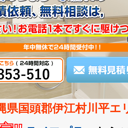
縄県国頭郡伊江村川平エ