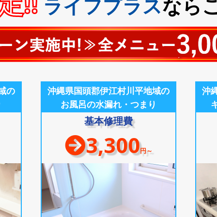
!!
ライフプラス
なら
域の
沖縄県国頭郡伊江村川平地域の
沖
り
お風呂の水漏れ・つまり
基本修理費
3,300
円～