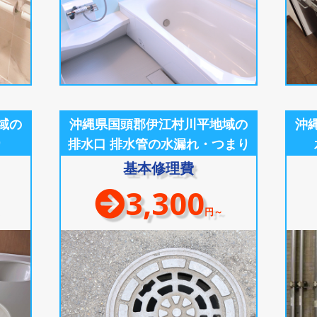
域の
沖縄県国頭郡伊江村川平地域の
沖
り
排水口 排水管の水漏れ・つまり
基本修理費
3,300
円～