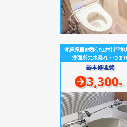
沖縄県国頭郡伊江村川平地
洗面所の水漏れ・つま
基本修理費
3,300
円～