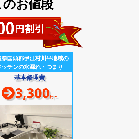
このお値段
縄県国頭郡伊江村川平地域の
キッチンの水漏れ・つまり
基本修理費
3,300
円～