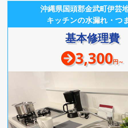
沖縄県国頭郡金武町伊芸
キッチンの水漏れ・つ
基本修理費
3,300
円～