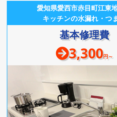
愛知県愛西市赤目町江東
キッチンの水漏れ・つ
基本修理費
3,300
円～