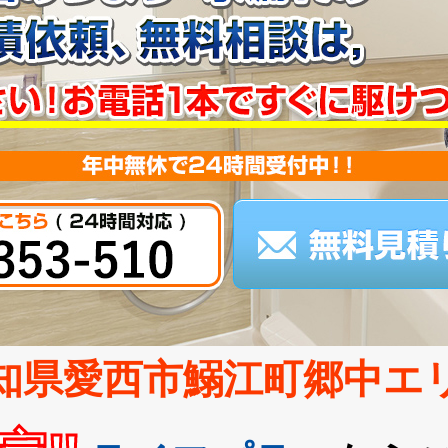
知県愛西市鰯江町郷中エ