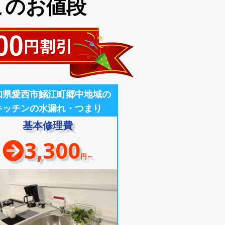
このお値段
知県愛西市鰯江町郷中地域の
キッチンの水漏れ・つまり
基本修理費
3,300
円～