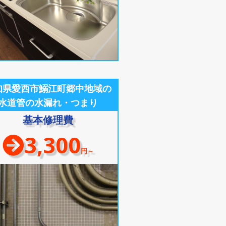
知県愛西市鰯江町郷中地域の
水道管の水漏れ・つまり
基本修理費
3,300
円～