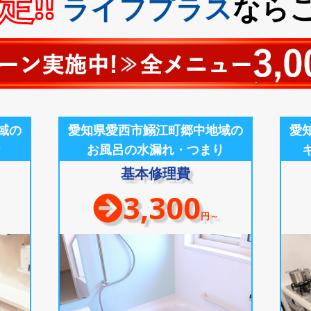
!!
ライフプラス
なら
域の
愛知県愛西市鰯江町郷中地域の
愛
り
お風呂の水漏れ・つまり
基本修理費
3,300
円～