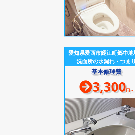
愛知県愛西市鰯江町郷中地
洗面所の水漏れ・つま
基本修理費
3,300
円～