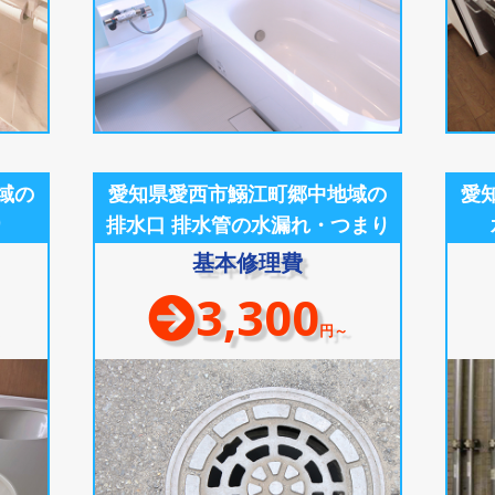
域の
愛知県愛西市鰯江町郷中地域の
愛
り
排水口 排水管の水漏れ・つまり
基本修理費
3,300
円～