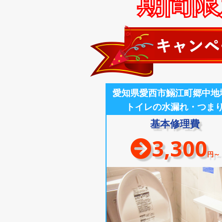
期間限定
愛知県愛西市鰯江町郷中地
トイレの水漏れ・つま
基本修理費
3,300
円～