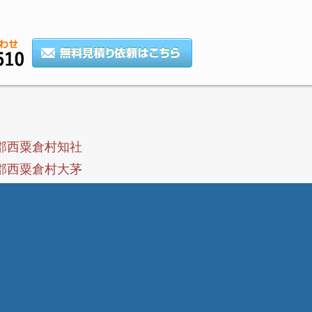
郡西粟倉村知社
郡西粟倉村大茅