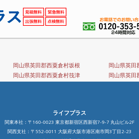
岡山県英田郡西粟倉村坂根
岡山県英田
岡山県英田郡西粟倉村筏津
岡山県英田
ライフプラス
関東本社：〒160-0023 東京都新宿区西新宿7-9-7 丸山ビル2F
関西支社：〒552-0011 大阪府大阪市港区南市岡3丁目2-23