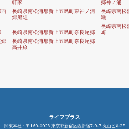
軒家
郷神ノ浦
郷西
長崎県南松浦郡新上五島町東神ノ浦
長崎県南松
郷船隠
瀬
長崎県南松
郷
長崎県南松浦郡新上五島町奈良尾郷
崎
尾郷
長崎県南松浦郡新上五島町奈良尾郷
高井旅
ライフプラス
関東本社：〒160-0023 東京都新宿区西新宿7-9-7 丸山ビル2F