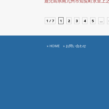
鹿児島県南九州市知覧町永里上
1 / 7
1
2
3
4
5
...
» HOME
» お問い合わせ